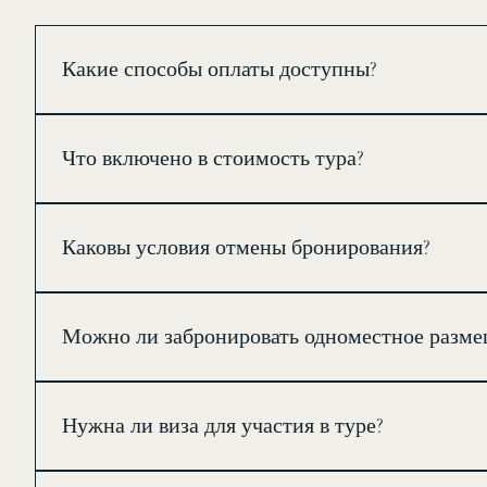
Какие способы оплаты доступны?
После подтверждения места в туре вам будет направлен
евро или долларах. Если вы хотите оплатить другим сп
Что включено в стоимость тура?
Для каждого тура указано, какие услуги включены и ка
Каковы условия отмены бронирования?
После подтверждения бронирования взимается предоплат
дней и менее удерживается 100% стоимости тура.
Можно ли забронировать одноместное разме
Да. Если вы путешествуете один, подселение не предус
Нужна ли виза для участия в туре?
Это зависит от страны вашего гражданства. Так как тур