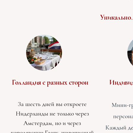
Уникально.
Голландия с разных сторон
Индивид
За шесть дней вы откроете
Мини-г
Нидерланды не только через
персона
Амстердам, но и через
Каждый де
королевскую Гаагу, живописный