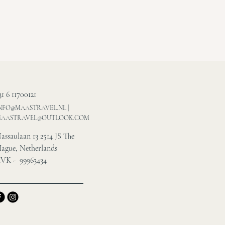
31 6 11700121
NFO@MAASTRAVEL.NL
|
AASTRAVEL@OUTLOOK.COM
assaulaan 13 2514 JS The
ague, Netherlands
VK - 99963434