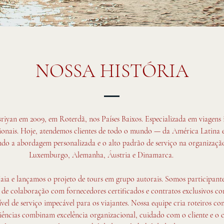
NOSSA HISTÓRIA
yan em 2009, em Roterdã, nos Países Baixos. Especializada em viagens i
acionais. Hoje, atendemos clientes de todo o mundo — da América Latina
o a abordagem personalizada e o alto padrão de serviço na organização d
Luxemburgo, Alemanha, Áustria e Dinamarca.
a e lançamos o projeto de tours em grupo autorais. Somos participantes
e colaboração com fornecedores certificados e contratos exclusivos co
ível de serviço impecável para os viajantes. Nossa equipe cria roteiros c
riências combinam excelência organizacional, cuidado com o cliente e