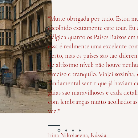
"Muito obrigada por tudo. Estou mui
escolhido exatamente este tour. Eu 
Bélgica quanto os Países Baixos em
essa é realmente uma excelente co
perto, mas os países são tão diferen
de altíssimo nível; não houve nenh
preciso e tranquilo. Viajei sozinha
fundamental sentir que já haviam c
guias são maravilhosos e cada detal
com lembranças muito acolhedoras
vez!"
Irina Nikolaevna, Rússia