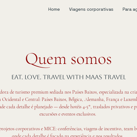
Home
Viagens corporativas
Para a
Quem somos
EAT. LOVE. TRAVEL WITH MAAS TRAVEL
a de turismo premium sediada nos Países Baixos, especializada na criaç
 Ocidental e Central: Países Baixos, Bélgica, Alemanha, França e Luxem
de cada detalhe é planejado — desde hotéis 4-5*, traslados privativos e
excursões e eventos exclusivos.
rojetos corporativos e MICE: conferências, viagens de incentivo, team bu
onde cada detalhe é focado na experiência e nos resultados.