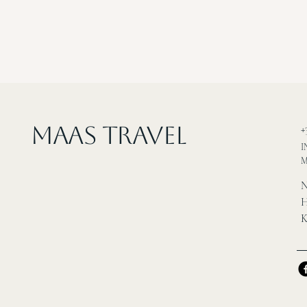
MAAS Travel
+
I
M
N
H
K