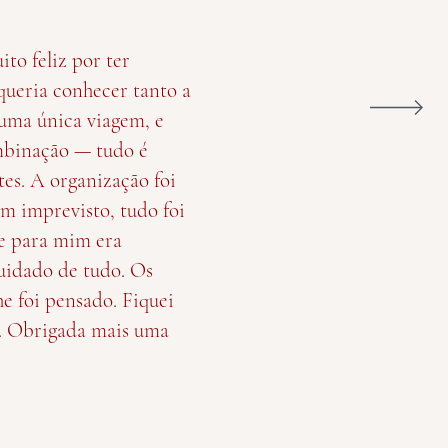
to feliz por ter
queria conhecer tanto a
 uma única viagem, e
mbinação — tudo é
tes. A organização foi
um imprevisto, tudo foi
, e para mim era
uidado de tudo. Os
he foi pensado. Fiquei
. Obrigada mais uma