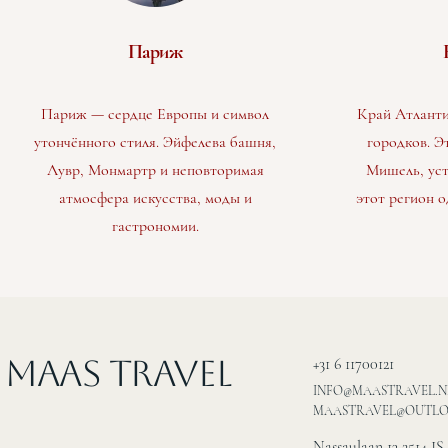
Париж
Париж — сердце Европы и символ
Край Атланти
утончённого стиля. Эйфелева башня,
городков. Э
Лувр, Монмартр и неповторимая
Мишель, уст
атмосфера искусства, моды и
этот регион о
гастрономии.
MAAS Travel
+31 6 11700121
INFO@MAASTRAVEL.N
MAASTRAVEL@OUTL
Nassaulaan 13 2514 JS