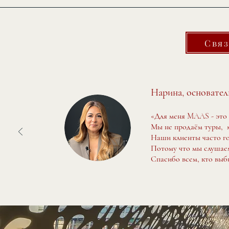
Cвяз
Нарина, основате
«Для меня MAAS - это 
Мы не продаём туры, м
Наши клиенты часто гов
Потому что мы слушаем
Спасибо всем, кто выб