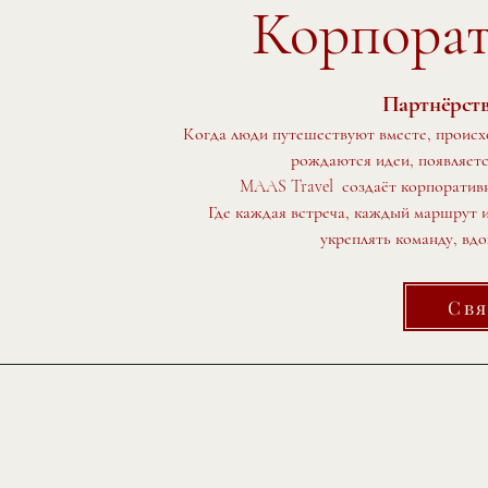
Корпорат
Партнёрство
Когда люди путешествуют вместе, происх
рождаются идеи, появляетс
MAAS Travel создаёт корпоративны
Где каждая встреча, каждый маршрут 
укреплять команду, вдо
Cвя