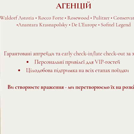
АГЕНЦІЙ
Waldorf Astoria • Rocco Forte • Rosewood • Pulitzer • Conserv
•Anantara Krasnapolsky • De L’Europe • Sofitel Legend
Гарантовані апгрейди та early check-in/late check-out за
Персональні привілеї для VIP-гостей
Цілодобова підтримка на всіх етапах поїздки
Ви створюєте враження - ми перетворюємо їх на розк