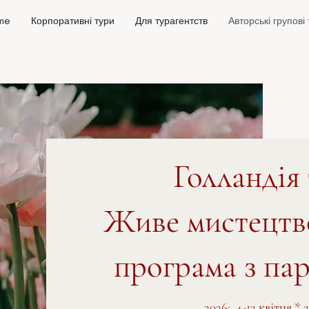
me
Корпоративні тури
Для турагентств
Авторські групові
Голландія 
Живе мистецтв
програма з па
2026: 4-12 квітня * 