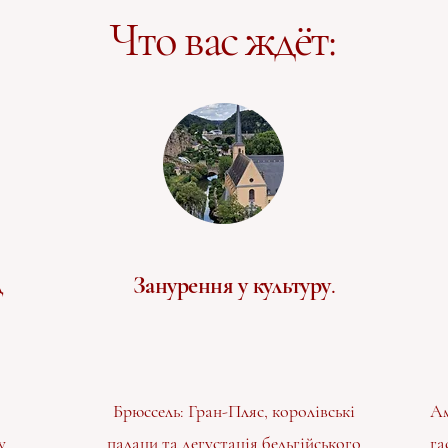
Что вас ждёт:
д
Занурення у культуру.
Брюссель: Гран-Пляс, королівські
Ам
у
палаци та дегустація бельгійського
га