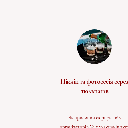
Пікнік та фотосесія сере
тюльпанів
Як приємний сюрприз від
організаторів Усіх учасників тур