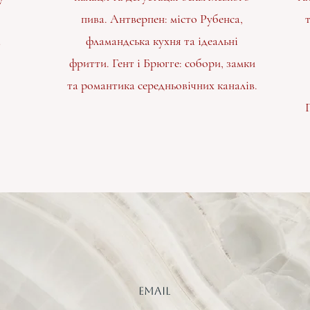
пива. Антверпен: місто Рубенса,
а
фламандська кухня та ідеальні
фритти. Гент і Брюгге: собори, замки
та романтика середньовічних каналів.
Email