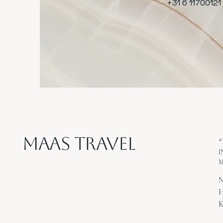
+31 6 11700121
MAAS Travel
+
I
M
N
H
K