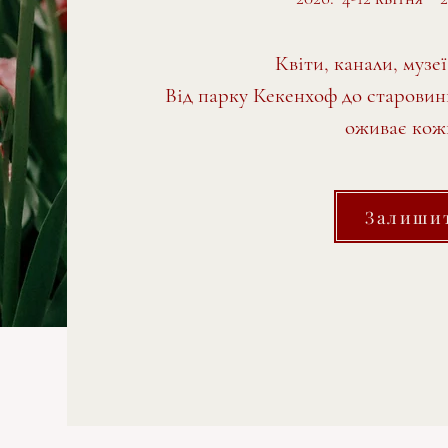
Квіти, канали, музе
Від парку Кекенхоф до старовин
оживає кожн
Залиши