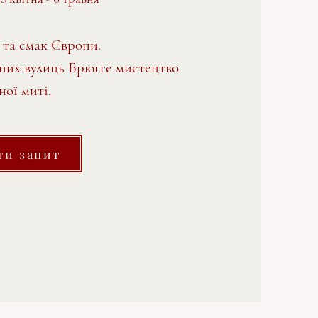
ї та смак Європи.
них вулиць Брюгге мистецтво
ої миті.
ти запит