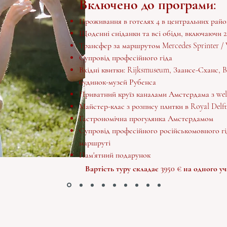
Включено до програми:
Проживання в готелях 4 в центральних райо
Щоденні сніданки та всі обіди, включаючи 
Трансфер за маршрутом Mercedes Sprinter / 
Супровід професійного гіда
Вхідні квитки: Rijksmuseum, Заансе-Сханс, Be
будинок-музей Рубенса
Приватний круїз каналами Амстердама з we
Майстер-клас з розпису плитки в Royal Delft
Гастрономічна прогулянка Амстердамом
Супровід професійного російськомовного гі
маршруті
Пам'ятний подарунок
Вартість туру складає 3950 € на одного у