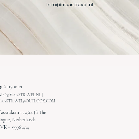
info@maastravel.nl
31 6 11700121
NFO@MAASTRAVEL.NL
|
AASTRAVEL@OUTLOOK.COM
assaulaan 13 2514 JS The
ague, Netherlands
VK - 99963434