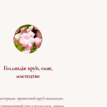
Голландія: круїз, смак,
мистецтво
стердам: приватний круїз каналами,
строномічний тур з оселедцем, сиром