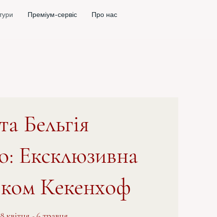
 тури
Преміум-сервіс
Про нас
та Бельгія
о: Ексклюзивна
рком Кекенхоф
28 квітня - 6 травня