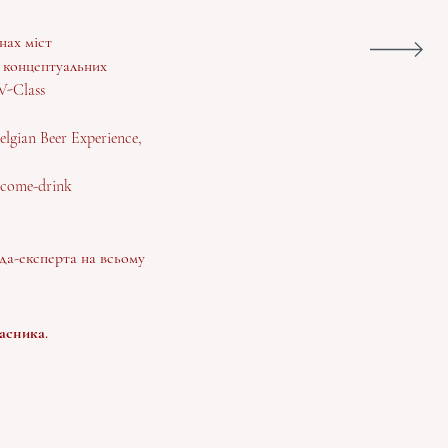
нах міст
2 концептуальних
V-Class
lgian Beer Experience,
lcome-drink
да-експерта на всьому
часника.