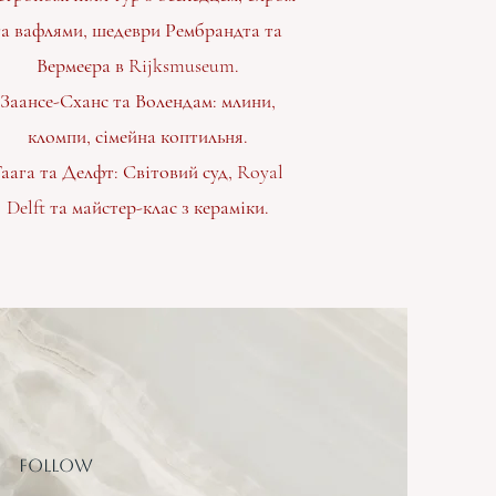
та вафлями, шедеври Рембрандта та
Вермеєра в Rijksmuseum.
Заансе-Сханс та Волендам: млини,
кломпи, сімейна коптильня.
Гаага та Делфт: Світовий суд, Royal
Delft та майстер-клас з кераміки.
Follow