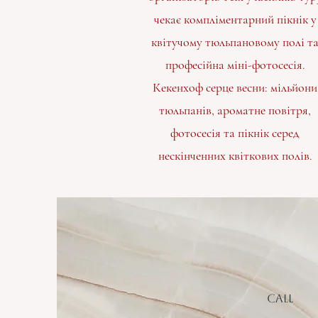
чекає компліментарний пікнік у
квітучому тюльпановому полі т
професійна міні-фотосесія.
Кекенхоф серце весни: мільйони
тюльпанів, ароматне повітря,
фотосесія та пікнік серед
нескінченних квіткових полів.
Call