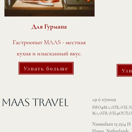
Для Гурмана
Гастроопыт MAAS - местная
кухня и изысканный вкус.
Узнать больше
Уз
MAAS Travel
+31 6 11700121
INFO@MAASTRAVEL.N
MAASTRAVEL@OUTL
Nassaulaan 13 2514 JS
Hague, Netherlands