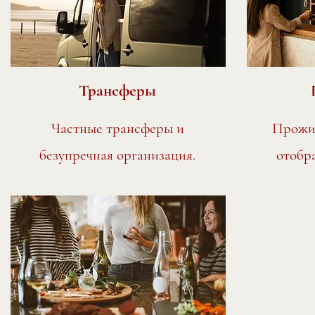
Трансферы
Частные трансферы и
Прожив
безупречная организация.
отобр